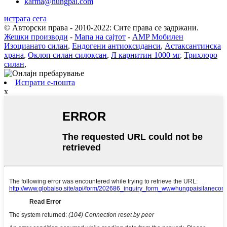
karma@hungpai.com
истрага сега
© Авторски права - 2010-2022: Сите права се задржани.
Жешки производи
-
Мапа на сајтот
-
AMP Мобилен
Изоцианато силан
,
Ендогени антиоксиданси
,
Астаксантинска
храна
,
Оклоп силан силоксан
,
Л карнитин 1000 мг
,
Трихлоро
силан
,
Испрати е-пошта
x