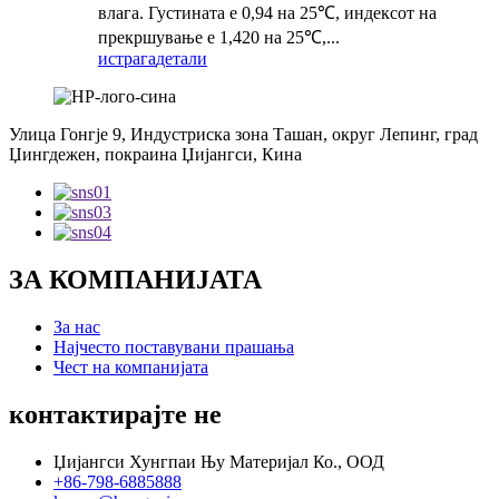
влага. Густината е 0,94 на 25℃, индексот на
прекршување е 1,420 на 25℃,...
истрага
детали
Улица Гонгје 9, Индустриска зона Ташан, округ Лепинг, град
Џингдежен, покраина Џијангси, Кина
ЗА КОМПАНИЈАТА
За нас
Најчесто поставувани прашања
Чест на компанијата
контактирајте не
Џијангси Хунгпаи Њу Материјал Ко., ООД
+86-798-6885888