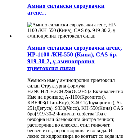
Амино силански сврзувачки
агенс...
Амино силански сврзувачки агенс,
HP-1100 /KH-550 (Кина), CAS бр.
919-30-2, γ-аминопропил
триетоксил силан
Хемиско име γ-аминопропил триетоксил
силан Структурна формула
H2NCH2CH2CH2Si(OC2H5)3 Еквивалентно
Име на производ A-1100(Кромптон),
KBE903(Шин-Ецу), Z-6011(Доукорнинг), Si-
251(Дегуса), S330(Чисо), KH-550(Кина) CAS
број 919-30-2 Физички својства Тоа е
безбојна или бледожолта бистра течност,
растворлива во алкохол, етил гликолат,
бензен итн., нерастворлива е во вода. И
лесно се хидролизира во контакт со вода или