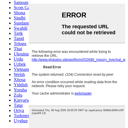
Samoan
Scots Gaelic
Shona
Sindhi
Sundanese
Swahili
Tajik
Tamil
Telugu
Thai
Ukrainian
Urdu
Uzbek
Vietnamese
Welsh
Xhosa
Yiddish
Yoruba
Zulu
Kinyarwanda
Tatar
Oriya
Turkmen
Uyghur