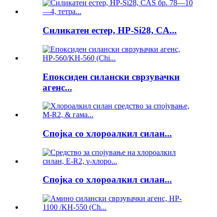
Силикатен естер, HP-Si28, CA...
Епоксиден силански сврзувачки
агенс...
Спојка со хлороалкил силан...
Спојка со хлороалкил силан...