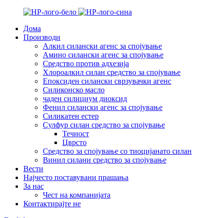
Дома
Производи
Алкил силански агенс за спојување
Амино силански агенс за спојување
Средство против адхезија
Хлороалкил силан средство за спојување
Епоксиден силански сврзувачки агенс
Силиконско масло
чаден силициум диоксид
Фенил силански агенс за спојување
Силикатен естер
Сулфур силан средство за спојување
Течност
Цврсто
Средство за спојување со тиоцијанато силан
Винил силани средство за спојување
Вести
Најчесто поставувани прашања
За нас
Чест на компанијата
Контактирајте не