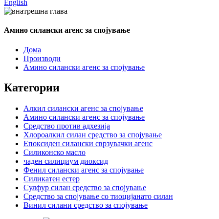
English
Амино силански агенс за спојување
Дома
Производи
Амино силански агенс за спојување
Категории
Алкил силански агенс за спојување
Амино силански агенс за спојување
Средство против адхезија
Хлороалкил силан средство за спојување
Епоксиден силански сврзувачки агенс
Силиконско масло
чаден силициум диоксид
Фенил силански агенс за спојување
Силикатен естер
Сулфур силан средство за спојување
Средство за спојување со тиоцијанато силан
Винил силани средство за спојување