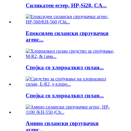
Силикатен естер, HP-Si28, CA...
Епоксиден силански сврзувачки
агенс...
Спојка со хлороалкил силан...
Спојка со хлороалкил силан...
Амино силански сврзувачки
агенс...