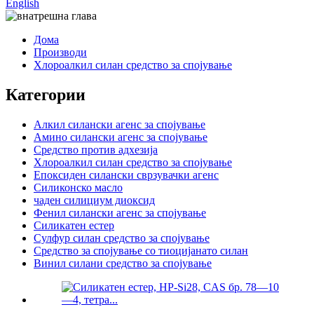
English
Дома
Производи
Хлороалкил силан средство за спојување
Категории
Алкил силански агенс за спојување
Амино силански агенс за спојување
Средство против адхезија
Хлороалкил силан средство за спојување
Епоксиден силански сврзувачки агенс
Силиконско масло
чаден силициум диоксид
Фенил силански агенс за спојување
Силикатен естер
Сулфур силан средство за спојување
Средство за спојување со тиоцијанато силан
Винил силани средство за спојување