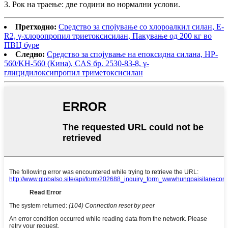
3. Рок на траење: две години во нормални услови.
Претходно:
Средство за спојување со хлороалкил силан, E-
R2, γ-хлоропропил триетоксисилан, Пакување од 200 кг во
ПВЦ буре
Следно:
Средство за спојување на епоксидна силана, HP-
560/KH-560 (Кина), CAS бр. 2530-83-8, γ-
глицидилоксипропил триметоксисилан