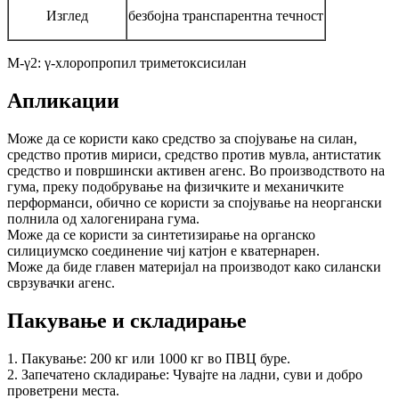
Изглед
безбојна транспарентна течност
M-γ2: γ-хлоропропил триметоксисилан
Апликации
Може да се користи како средство за спојување на силан,
средство против мириси, средство против мувла, антистатик
средство и површински активен агенс. Во производството на
гума, преку подобрување на физичките и механичките
перформанси, обично се користи за спојување на неоргански
полнила од халогенирана гума.
Може да се користи за синтетизирање на органско
силициумско соединение чиј катјон е кватернарен.
Може да биде главен материјал на производот како силански
сврзувачки агенс.
Пакување и складирање
1. Пакување: 200 кг или 1000 кг во ПВЦ буре.
2. Запечатено складирање: Чувајте на ладни, суви и добро
проветрени места.