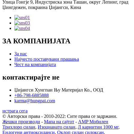
Улица Гонгје 9, Индустриска зона Ташан, округ Лепинг, град
Џингдежен, покраина Џијангси, Кина
ЗА КОМПАНИЈАТА
За нас
Најчесто поставувани прашања
Чест на компанијата
контактирајте не
Џијангси Хунгпаи Њу Материјал Ко., ООД
+86-798-6885888
karma@hungpai.com
истрага сега
© Авторски права - 2010-2022: Сите права се задржани.
Жешки производи
-
Мапа на сајтот
-
AMP Мобилен
Трихлоро силан
,
Изоцианато силан
,
Л карнитин 1000 мг
,
Ендогени антиоксиданси
,
Оклоп силан силоксан
,