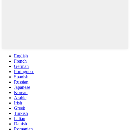
English
French
German
Portuguese
Spanish
Russian
Japanese
Korean
Arabic
Irish
Greek
Turkish
Italian
Danish
Romanian