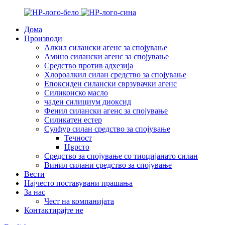
Дома
Производи
Алкил силански агенс за спојување
Амино силански агенс за спојување
Средство против адхезија
Хлороалкил силан средство за спојување
Епоксиден силански сврзувачки агенс
Силиконско масло
чаден силициум диоксид
Фенил силански агенс за спојување
Силикатен естер
Сулфур силан средство за спојување
Течност
Цврсто
Средство за спојување со тиоцијанато силан
Винил силани средство за спојување
Вести
Најчесто поставувани прашања
За нас
Чест на компанијата
Контактирајте не