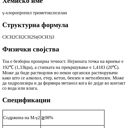
Хемиско име
γ-хлоропропил триметоксисилан
Структурна формула
ClCH2CH2CH2Si(OCH3)3
Физички својства
Тоа е безбојна проѕирна течност. Нејзината точка на вриење е
192℃ (1,33kpa), а стапката на прекршување е 1,4183 (20℃).
Може да биде растворлив во некои органски растворувачи
како што се алкохол, етер, кетон, бензен и метилбензен. Може
да хидролизира и да формира метанол кога ќе дојде во контакт
со вода или влага.
Спецификации
Содржина на M-γ2
≧98%