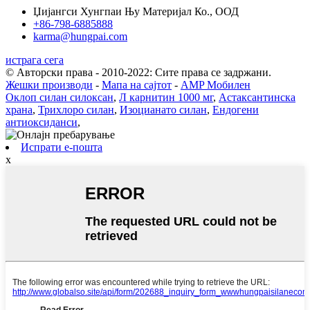
Џијангси Хунгпаи Њу Материјал Ко., ООД
+86-798-6885888
karma@hungpai.com
истрага сега
© Авторски права - 2010-2022: Сите права се задржани.
Жешки производи
-
Мапа на сајтот
-
AMP Мобилен
Оклоп силан силоксан
,
Л карнитин 1000 мг
,
Астаксантинска
храна
,
Трихлоро силан
,
Изоцианато силан
,
Ендогени
антиоксиданси
,
Испрати е-пошта
x