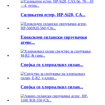
Силикатен естер, HP-Si28, CA...
Епоксиден силански сврзувачки
агенс...
Спојка со хлороалкил силан...
Спојка со хлороалкил силан...