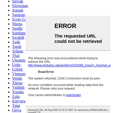
Slovak
Slovenian
Somali
Samoan
Scots Gaelic
Shona
Sindhi
Sundanese
Swahili
Tajik
Tamil
Telugu
Thai
Ukrainian
Urdu
Uzbek
Vietnamese
Welsh
Xhosa
Yiddish
Yoruba
Zulu
Kinyarwanda
Tatar
Oriya