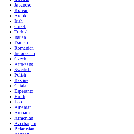
Japanese
Korean
Arabic
Irish
Greek
Turkish
Italian
Danish
Romanian
Indonesian
Czech
Afrikaans
Swedish
Polish
Basque
Catalan
Esperanto
Hindi
Lao
Albanian
Amharic
Armenian
Azerbaijani
Belarusian