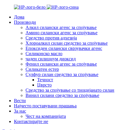
Дома
Производи
Алкил силански агенс за спојување
Амино силански агенс за спојување
Средство против адхезија
Хлороалкил силан средство за спојување
Епоксиден силански сврзувачки агенс
Силиконско масло
чаден силициум диоксид
Фенил силански агенс за спојување
Силикатен естер
Сулфур силан средство за спојување
Течност
Цврсто
Средство за спојување со тиоцијанато силан
Винил силани средство за спојување
Вести
Најчесто поставувани прашања
За нас
Чест на компанијата
Контактирајте не