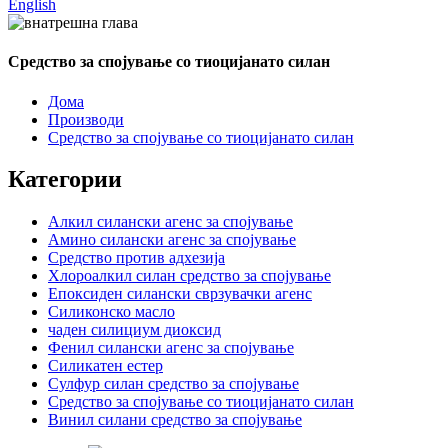
English
Средство за спојување со тиоцијанато силан
Дома
Производи
Средство за спојување со тиоцијанато силан
Категории
Алкил силански агенс за спојување
Амино силански агенс за спојување
Средство против адхезија
Хлороалкил силан средство за спојување
Епоксиден силански сврзувачки агенс
Силиконско масло
чаден силициум диоксид
Фенил силански агенс за спојување
Силикатен естер
Сулфур силан средство за спојување
Средство за спојување со тиоцијанато силан
Винил силани средство за спојување