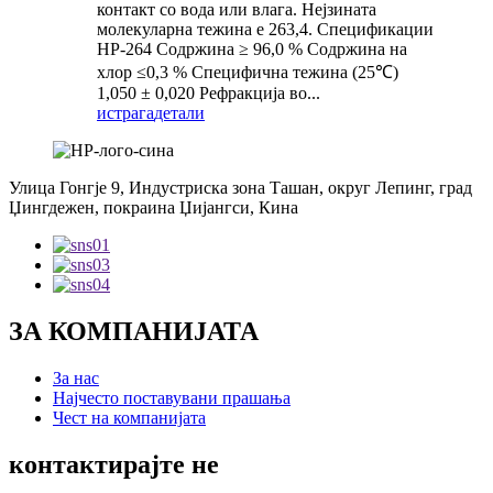
контакт со вода или влага. Нејзината
молекуларна тежина е 263,4. Спецификации
HP-264 Содржина ≥ 96,0 % Содржина на
хлор ≤0,3 % Специфична тежина (25℃)
1,050 ± 0,020 Рефракција во...
истрага
детали
Улица Гонгје 9, Индустриска зона Ташан, округ Лепинг, град
Џингдежен, покраина Џијангси, Кина
ЗА КОМПАНИЈАТА
За нас
Најчесто поставувани прашања
Чест на компанијата
контактирајте не