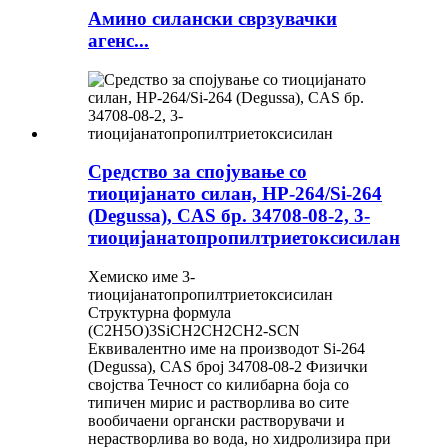
Амино силански сврзувачки
агенс...
Средство за спојување со
тиоцијанато силан, HP-264/Si-264
(Degussa), CAS бр. 34708-08-2, 3-
тиоцијанатопропилтриетоксисилан
Хемиско име 3-
тиоцијанатопропилтриетоксисилан
Структурна формула
(C2H5O)3SiCH2CH2CH2-SCN
Еквивалентно име на производот Si-264
(Degussa), CAS број 34708-08-2 Физички
својства Течност со килибарна боја со
типичен мирис и растворлива во сите
вообичаени органски растворувачи и
нерастворлива во вода, но хидролизира при