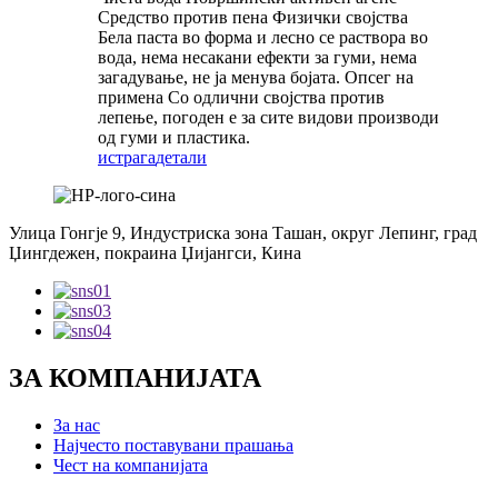
Средство против пена Физички својства
Бела паста во форма и лесно се раствора во
вода, нема несакани ефекти за гуми, нема
загадување, не ја менува бојата. Опсег на
примена Со одлични својства против
лепење, погоден е за сите видови производи
од гуми и пластика.
истрага
детали
Улица Гонгје 9, Индустриска зона Ташан, округ Лепинг, град
Џингдежен, покраина Џијангси, Кина
ЗА КОМПАНИЈАТА
За нас
Најчесто поставувани прашања
Чест на компанијата