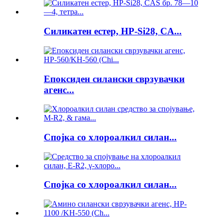
Силикатен естер, HP-Si28, CA...
Епоксиден силански сврзувачки
агенс...
Спојка со хлороалкил силан...
Спојка со хлороалкил силан...