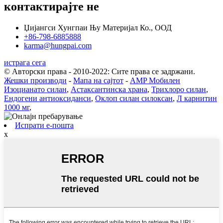
контактирајте не
Џијангси Хунгпаи Њу Материјал Ко., ООД
+86-798-6885888
karma@hungpai.com
истрага сега
© Авторски права - 2010-2022: Сите права се задржани.
Жешки производи
-
Мапа на сајтот
-
AMP Мобилен
Изоцианато силан
,
Астаксантинска храна
,
Трихлоро силан
,
Ендогени антиоксиданси
,
Оклоп силан силоксан
,
Л карнитин
1000 мг
,
Испрати е-пошта
x