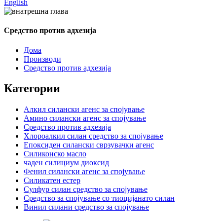
English
Средство против адхезија
Дома
Производи
Средство против адхезија
Категории
Алкил силански агенс за спојување
Амино силански агенс за спојување
Средство против адхезија
Хлороалкил силан средство за спојување
Епоксиден силански сврзувачки агенс
Силиконско масло
чаден силициум диоксид
Фенил силански агенс за спојување
Силикатен естер
Сулфур силан средство за спојување
Средство за спојување со тиоцијанато силан
Винил силани средство за спојување