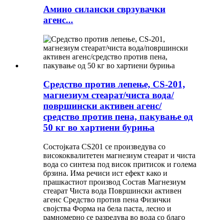
Амино силански сврзувачки
агенс...
Средство против лепење, CS-201,
магнезиум стеарат/чиста вода/
површински активен агенс/
средство против пена, пакување од
50 кг во хартиени буриња
Состојката CS201 се произведува со
висококвалитетен магнезиум стеарат и чиста
вода со синтеза под висок притисок и голема
брзина. Има речиси ист ефект како и
прашкастиот производ Состав Магнезиум
стеарат Чиста вода Површински активен
агенс Средство против пена Физички
својства Форма на бела паста, лесно и
рамномерно се разредува во вода со благо