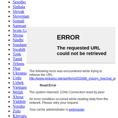
Sesotho
Sinhala
Slovak
Slovenian
Somali
Samoan
Scots Gaelic
Shona
Sindhi
Sundanese
Swahili
Tajik
Tamil
Telugu
Thai
Ukrainian
Urdu
Uzbek
Vietnamese
Welsh
Xhosa
Yiddish
Yoruba
Zulu
Kinyarwanda