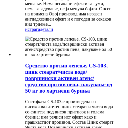
мешање. Нема несакани ефекти за гуми,
нема загадување, не ја менува бојата. Опсег
на примена Овој производ има изразен
антиадхезивен ефект и е погоден за секаков
вид триење...
истрага
детали
Средство против лепење, CS-103,
цинк стеарат/чиста вода/
површински активен агенс/
средство против пена, пакување од
50 кг во хартиени буриња
Состојката CS-103 е произведена со
висококвалитетен цинк стеарат и чиста вода
со синтеза под висок притисок и голема
брзина; има речиси ист ефект како и
прашкастиот производ. Состав Цинк стеарат
Чиста вода Површински активен агенс