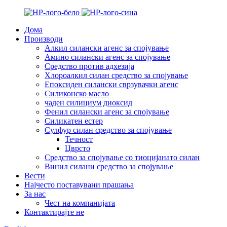
Дома
Производи
Алкил силански агенс за спојување
Амино силански агенс за спојување
Средство против адхезија
Хлороалкил силан средство за спојување
Епоксиден силански сврзувачки агенс
Силиконско масло
чаден силициум диоксид
Фенил силански агенс за спојување
Силикатен естер
Сулфур силан средство за спојување
Течност
Цврсто
Средство за спојување со тиоцијанато силан
Винил силани средство за спојување
Вести
Најчесто поставувани прашања
За нас
Чест на компанијата
Контактирајте не