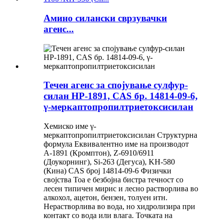
Амино силански сврзувачки
агенс...
Течен агенс за спојување сулфур-
силан HP-1891, CAS бр. 14814-09-6,
γ-меркаптопропилтриетоксисилан
Хемиско име γ-
меркаптопропилтриетоксисилан Структурна
формула Еквивалентно име на производот
A-1891 (Кромптон), Z-6910/6911
(Доукорнинг), Si-263 (Дегуса), KH-580
(Кина) CAS број 14814-09-6 Физички
својства Тоа е безбојна бистра течност со
лесен типичен мирис и лесно растворлива во
алкохол, ацетон, бензен, толуен итн.
Нерастворлива во вода, но хидролизира при
контакт со вода или влага. Точката на