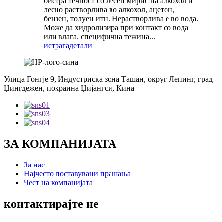
бистра течност со лесен мирис на алкохол и
лесно растворлива во алкохол, ацетон,
бензен, толуен итн. Нерастворлива е во вода.
Може да хидролизира при контакт со вода
или влага. специфична тежина...
истрага
детали
Улица Гонгје 9, Индустриска зона Ташан, округ Лепинг, град
Џингдежен, покраина Џијангси, Кина
ЗА КОМПАНИЈАТА
За нас
Најчесто поставувани прашања
Чест на компанијата
контактирајте не