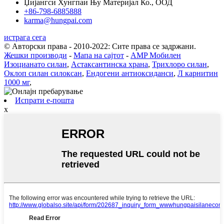
Џијангси Хунгпаи Њу Материјал Ко., ООД
+86-798-6885888
karma@hungpai.com
истрага сега
© Авторски права - 2010-2022: Сите права се задржани.
Жешки производи
-
Мапа на сајтот
-
AMP Мобилен
Изоцианато силан
,
Астаксантинска храна
,
Трихлоро силан
,
Оклоп силан силоксан
,
Ендогени антиоксиданси
,
Л карнитин
1000 мг
,
Испрати е-пошта
x