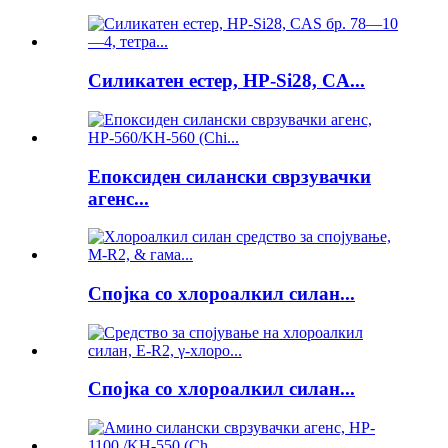
Силикатен естер, HP-Si28, CA...
Епоксиден силански сврзувачки
агенс...
Спојка со хлороалкил силан...
Спојка со хлороалкил силан...