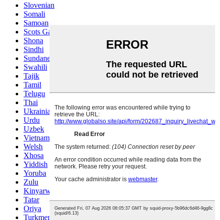
Slovenian
Somali
Samoan
Scots Gaelic
Shona
Sindhi
Sundanese
Swahili
Tajik
Tamil
Telugu
Thai
Ukrainian
Urdu
Uzbek
Vietnamese
Welsh
Xhosa
Yiddish
Yoruba
Zulu
Kinyarwanda
Tatar
Oriya
Turkmen