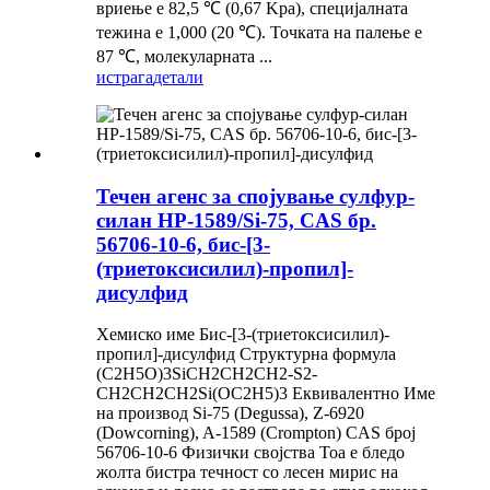
вриење е 82,5 ℃ (0,67 Kpa), специјалната
тежина е 1,000 (20 ℃). Точката на палење е
87 ℃, молекуларната ...
истрага
детали
Течен агенс за спојување сулфур-
силан HP-1589/Si-75, CAS бр.
56706-10-6, бис-[3-
(триетоксисилил)-пропил]-
дисулфид
Хемиско име Бис-[3-(триетоксисилил)-
пропил]-дисулфид Структурна формула
(C2H5O)3SiCH2CH2CH2-S2-
CH2CH2CH2Si(OC2H5)3 Еквивалентно Име
на производ Si-75 (Degussa), Z-6920
(Dowcorning), A-1589 (Crompton) CAS број
56706-10-6 Физички својства Тоа е бледо
жолта бистра течност со лесен мирис на