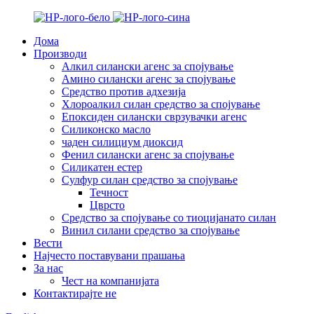
Дома
Производи
Алкил силански агенс за спојување
Амино силански агенс за спојување
Средство против адхезија
Хлороалкил силан средство за спојување
Епоксиден силански сврзувачки агенс
Силиконско масло
чаден силициум диоксид
Фенил силански агенс за спојување
Силикатен естер
Сулфур силан средство за спојување
Течност
Цврсто
Средство за спојување со тиоцијанато силан
Винил силани средство за спојување
Вести
Најчесто поставувани прашања
За нас
Чест на компанијата
Контактирајте не