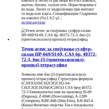
алкохол и лесно се раствора во етил алкохол,
ацетон, бензен, толуен итн. Нерастворлива е
во вода. Лесно се хидролизира при контакт
со вода или влага. Спецификации Содржина
на алкохол (%) £ 0,5 γ2...
истрага
детали
Течен агенс за спојување сулфур-
силан HP-669/SI-69, CAS бр. 40372-
72-3, бис-[3-(триетоксисилил)-
пропил]-тетрасулфид
Хемиско име Бис-[3-(триетоксисилил)-
пропил]-тетрасулфид Структурна формула
(C2H5O)3SiCH2CH2CH2-S4-
CH2CH2CH2Si(OC2H5)3 CAS број 40372-
72-3 Еквивалентно име на производ SI-69
(Degussa), Z-6940 (Dowcorning), A-1289
(Crompton), KBE-846 (Shin-Etsu), KH-845-4
(Кина) Физички својства Тоа е бледожолта