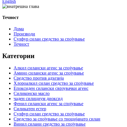
English
Течност
Дома
Производи
Сулфур силан средство за спојување
Течност
Категории
Алкил силански агенс за спојување
Амино силански агенс за спојување
Средство против адхезија
Хлороалкил силан средство за спојување
Епоксиден силански сврзувачки агенс
Силиконско масло
чаден силициум диоксид
Фенил силански агенс за спојување
Силикатен естер
Сулфур силан средство за спојување
Средство за спојување со тиоцијанато силан
Винил силани средство за спојување