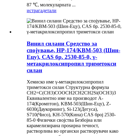
87 ℃, молекуларната ...
истрага
детали
Винил силани Средство за
спојување, HP-174/KBM-503 (Шин-
Ецу), CAS бр. 2530-85-0, γ-
метакрилоксипропил триметокси
силан
Хемиско име γ-метакрилоксипропил
триметокси силан Структурна формула
CH2=C(CH3)COOCH2CH2CH2Si(OCH3)3
Еквивалентно име на производот A-
174(Кромптон), KBM-503(Шин-Ецу), Z-
6030(Даукорнинг), Si-123(Дегуса),
S710(Чисо), KH-570(Кина) CAS број 2530-
85-0 Физички својства Безбојна или
карамелизирана проѕирна течност,
растворлива во органски растворувачи како