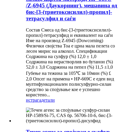
/Z-6945 (Даукорнинг), мешавина од
бис-[3-(триетоксисилил)-пропил]-
тетрасулфид и саѓи
Состав Смеса од бис-[3-(триетоксисилил)-
пропил]-тетрасулфид и еквивалент на саѓи
Име на производ Z-6945 (Dowcorning)
Физички својства Тоа е црна мала пелета со
лесен мирис на алкохол. Спецификации
Содржина на сулфур (%) 12,0 ± 1,0
Содржина на нерастворлив во бутанон (%)
52,0 ± 3,0 Содржина на пепел (%) 11,5 ±1,0
Губење на тежина за 105℃ за 10мин (%) £
2,0 Опсег на примена • HP-669C е еден вид
мултифункционален полисулфурно-силан
средство за спојување кое е успешно
користено...
истрага
детали
Течен агенс за спојување сулфур-