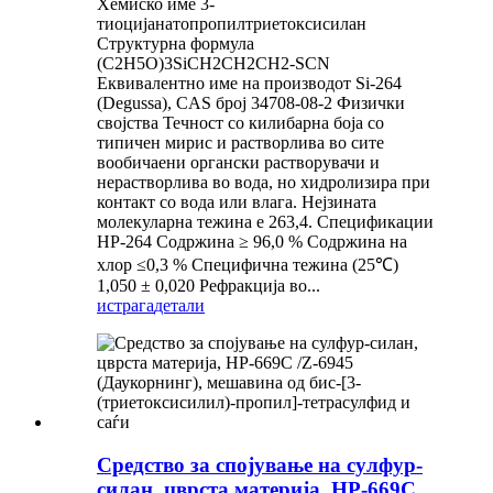
Хемиско име 3-
тиоцијанатопропилтриетоксисилан
Структурна формула
(C2H5O)3SiCH2CH2CH2-SCN
Еквивалентно име на производот Si-264
(Degussa), CAS број 34708-08-2 Физички
својства Течност со килибарна боја со
типичен мирис и растворлива во сите
вообичаени органски растворувачи и
нерастворлива во вода, но хидролизира при
контакт со вода или влага. Нејзината
молекуларна тежина е 263,4. Спецификации
HP-264 Содржина ≥ 96,0 % Содржина на
хлор ≤0,3 % Специфична тежина (25℃)
1,050 ± 0,020 Рефракција во...
истрага
детали
Средство за спојување на сулфур-
силан, цврста материја, HP-669C