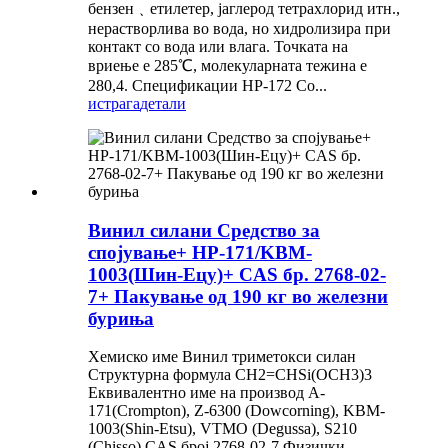
бензен﹑етилетер, јаглерод тетрахлорид итн.,
нерастворлива во вода, но хидролизира при
контакт со вода или влага. Точката на
вриење е 285℃, молекуларната тежина е
280,4. Спецификации HP-172 Co...
истрага
детали
Винил силани Средство за
спојување+ HP-171/KBM-
1003(Шин-Ецу)+ CAS бр. 2768-02-
7+ Пакување од 190 кг во железни
буриња
Хемиско име Винил триметокси силан
Структурна формула CH2=CHSi(OCH3)3
Еквивалентно име на производ A-
171(Crompton), Z-6300 (Dowcorning), KBM-
1003(Shin-Etsu), VTMO (Degussa), S210
(Chisso) CAS број 2768-02-7 Физички