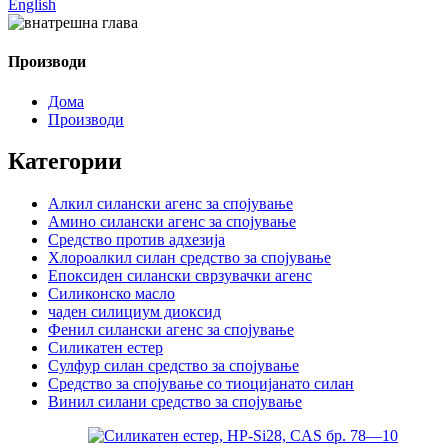
English
Производи
Дома
Производи
Категории
Алкил силански агенс за спојување
Амино силански агенс за спојување
Средство против адхезија
Хлороалкил силан средство за спојување
Епоксиден силански сврзувачки агенс
Силиконско масло
чаден силициум диоксид
Фенил силански агенс за спојување
Силикатен естер
Сулфур силан средство за спојување
Средство за спојување со тиоцијанато силан
Винил силани средство за спојување