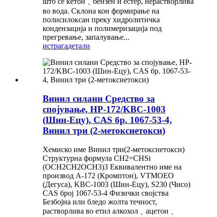
што се кетон﹑бензен и естер, нерастворлива
во вода. Склона кон формирање на
полисилоксан преку хидролитичка
кондензација и полимеризација под
прегревање, запалување...
истрага
детали
Винил силани Средство за
спојување, HP-172/KBC-1003
(Шин-Ецу), CAS бр. 1067-53-4,
Винил три (2-метоксиетокси)
Хемиско име Винил три(2-метоксиетокси)
Структурна формула CH2=CHSi
(OCH2CH2OCH3)3 Еквивалентно име на
производ A-172 (Кромптон), VTMOEO
(Дегуса), KBC-1003 (Шин-Ецу), S230 (Чисо)
CAS број 1067-53-4 Физички својства
Безбојна или бледо жолта течност,
растворлива во етил алкохол﹑ацетон﹑