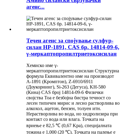
Амино силански сврзувачки
агенс...
Течен агенс за спојување сулфур-
силан HP-1891, CAS бр. 14814-09-6,
γ-меркаптопропилтриетоксисилан
Хемиско име γ-
меркаптопропилтриетоксисилан Структурна
формула Еквивалентно име на производот
A-1891 (Кромптон), Z-6910/6911
(Доукорнинг), Si-263 (Дегуса), KH-580
(Кина) CAS број 14814-09-6 Физички
својства Тоа е безбојна бистра течност со
лесен типичен мирис и лесно растворлива во
алкохол, ацетон, бензен, толуен итн.
Нерастворлива во вода, но хидролизира при
контакт со вода или влага. Точката на
вриење е 82,5 ℃ (0,67 Kpa), специјалната
тежина е 1,000 (20 ℃). Точката на палење е