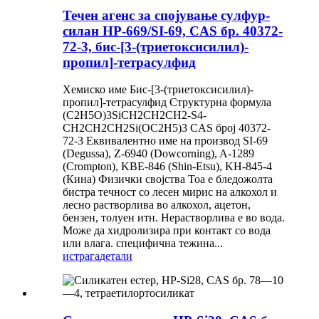
Течен агенс за спојување сулфур-
силан HP-669/SI-69, CAS бр. 40372-
72-3, бис-[3-(триетоксисилил)-
пропил]-тетрасулфид
Хемиско име Бис-[3-(триетоксисилил)-
пропил]-тетрасулфид Структурна формула
(C2H5O)3SiCH2CH2CH2-S4-
CH2CH2CH2Si(OC2H5)3 CAS број 40372-
72-3 Еквивалентно име на производ SI-69
(Degussa), Z-6940 (Dowcorning), A-1289
(Crompton), KBE-846 (Shin-Etsu), KH-845-4
(Кина) Физички својства Тоа е бледожолта
бистра течност со лесен мирис на алкохол и
лесно растворлива во алкохол, ацетон,
бензен, толуен итн. Нерастворлива е во вода.
Може да хидролизира при контакт со вода
или влага. специфична тежина...
истрага
детали