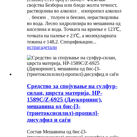
својства Безбојна или бледо жолта течност,
растворлива во алкохол﹑изопропил алкохол
﹑бензен﹑толуен и бензин, нерастворлива
во вода. Лесно хидролизира во мешавина од
киселина и вода. Точката на вриење е 123℃,
точката на палење е 23℃, а молекуларната
тежина е 148,2. Спецификации...
истрага
детали
Средство за спојување на сулфур-
силан, цврста материја, HP-
1589C/Z-6925 (Даукорнинг),
мешавина од бис-[3-
(триетоксисилил)-пропил]-
дисулфид и саѓи
Состав Мешавина од бис-[3-