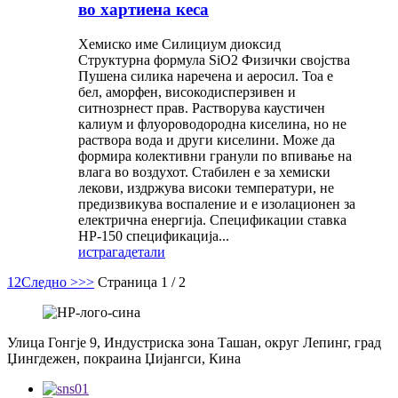
во хартиена кеса
Хемиско име Силициум диоксид
Структурна формула SiO2 Физички својства
Пушена силика наречена и аеросил. Тоа е
бел, аморфен, високодисперзивен и
ситнозрнест прав. Растворува каустичен
калиум и флуороводородна киселина, но не
раствора вода и други киселини. Може да
формира колективни гранули по впивање на
влага во воздухот. Стабилен е за хемиски
лекови, издржува високи температури, не
предизвикува воспаление и е изолационен за
електрична енергија. Спецификации ставка
HP-150 спецификација...
истрага
детали
1
2
Следно >
>>
Страница 1 / 2
Улица Гонгје 9, Индустриска зона Ташан, округ Лепинг, град
Џингдежен, покраина Џијангси, Кина