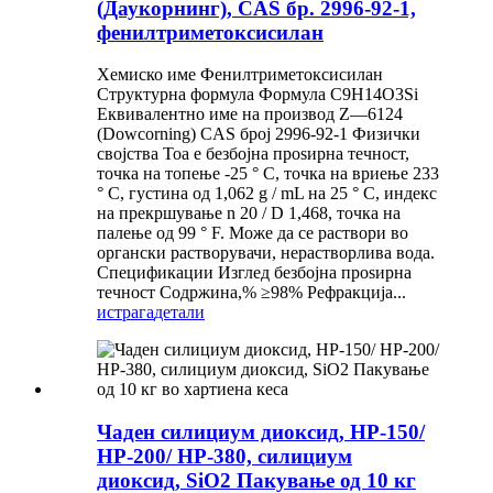
(Даукорнинг), CAS бр. 2996-92-1,
фенилтриметоксисилан
Хемиско име Фенилтриметоксисилан
Структурна формула Формула C9H14O3Si
Еквивалентно име на производ Z—6124
(Dowcorning) CAS број 2996-92-1 Физички
својства Тоа е безбојна проѕирна течност,
точка на топење -25 ° C, точка на вриење 233
° C, густина од 1,062 g / mL на 25 ° C, индекс
на прекршување n 20 / D 1,468, точка на
палење од 99 ° F. Може да се раствори во
органски растворувачи, нерастворлива вода.
Спецификации Изглед безбојна проѕирна
течност Содржина,% ≥98% Рефракција...
истрага
детали
Чаден силициум диоксид, HP-150/
HP-200/ HP-380, силициум
диоксид, SiO2 Пакување од 10 кг