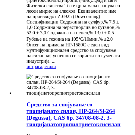
(триетоксисилил)-пропил]-дисулфид и саѓи
Физички својства Тоа е црна мала гранула со
лесен мирис на алкохол. Еквивалентно име
на производот Z-6925 (Dowcorning)
Спецификации Содржина на сулфур,% 7,5 ±
1,0 Содржина на нерастворлив во бутанон,%
52,0 ± 3,0 Содржина на пепел,% 13,0 ± 0,5
Губење на тежина на 105℃/10мин,% ≤2,0
Опсег на примена HP-1589C е еден вид
мултифункционален средство за спојување
на силан кој успешно се користи во гумената
индустрија. ...
истрага
детали
Средство за спојување со
тиоцијанато силан, HP-264/Si-264
(Degussa), CAS бр. 34708-08-2, 3-
тиоцијанатопропилтриетоксисилан