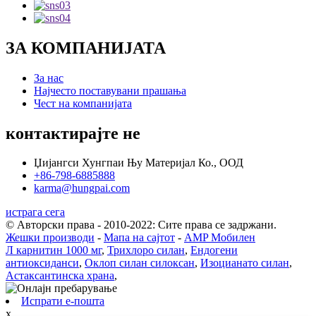
ЗА КОМПАНИЈАТА
За нас
Најчесто поставувани прашања
Чест на компанијата
контактирајте не
Џијангси Хунгпаи Њу Материјал Ко., ООД
+86-798-6885888
karma@hungpai.com
истрага сега
© Авторски права - 2010-2022: Сите права се задржани.
Жешки производи
-
Мапа на сајтот
-
AMP Мобилен
Л карнитин 1000 мг
,
Трихлоро силан
,
Ендогени
антиоксиданси
,
Оклоп силан силоксан
,
Изоцианато силан
,
Астаксантинска храна
,
Испрати е-пошта
x