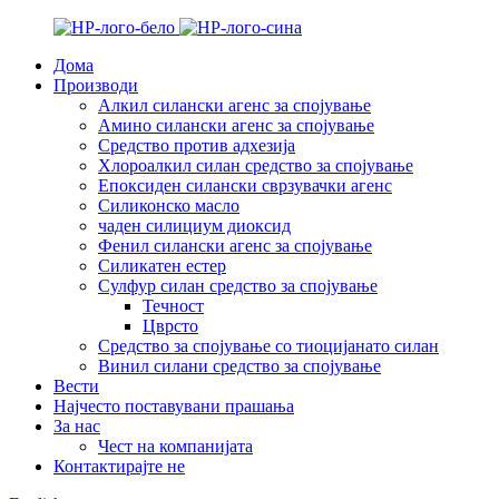
Дома
Производи
Алкил силански агенс за спојување
Амино силански агенс за спојување
Средство против адхезија
Хлороалкил силан средство за спојување
Епоксиден силански сврзувачки агенс
Силиконско масло
чаден силициум диоксид
Фенил силански агенс за спојување
Силикатен естер
Сулфур силан средство за спојување
Течност
Цврсто
Средство за спојување со тиоцијанато силан
Винил силани средство за спојување
Вести
Најчесто поставувани прашања
За нас
Чест на компанијата
Контактирајте не