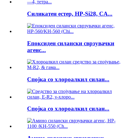
Силикатен естер, HP-Si28, CA...
Епоксиден силански сврзувачки
агенс...
Спојка со хлороалкил силан...
Спојка со хлороалкил силан...