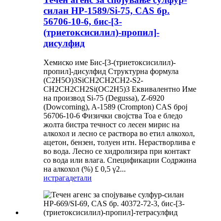
силан HP-1589/Si-75, CAS бр.
56706-10-6, бис-[3-
(триетоксисилил)-пропил]-
дисулфид
Хемиско име Бис-[3-(триетоксисилил)-
пропил]-дисулфид Структурна формула
(C2H5O)3SiCH2CH2CH2-S2-
CH2CH2CH2Si(OC2H5)3 Еквивалентно Име
на производ Si-75 (Degussa), Z-6920
(Dowcorning), A-1589 (Crompton) CAS број
56706-10-6 Физички својства Тоа е бледо
жолта бистра течност со лесен мирис на
алкохол и лесно се раствора во етил алкохол,
ацетон, бензен, толуен итн. Нерастворлива е
во вода. Лесно се хидролизира при контакт
со вода или влага. Спецификации Содржина
на алкохол (%) £ 0,5 γ2...
истрага
детали