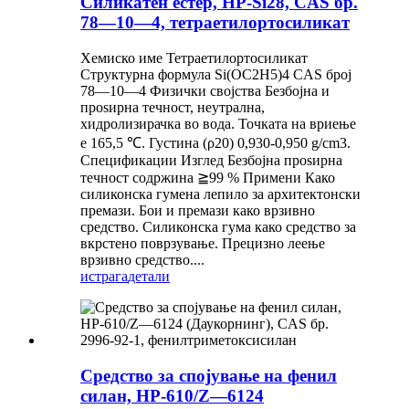
Силикатен естер, HP-Si28, CAS бр.
78—10—4, тетраетилортосиликат
Хемиско име Тетраетилортосиликат
Структурна формула Si(OC2H5)4 CAS број
78—10—4 Физички својства Безбојна и
проѕирна течност, неутрална,
хидролизирачка во вода. Точката на вриење
е 165,5 ℃. Густина (ρ20) 0,930-0,950 g/cm3.
Спецификации Изглед Безбојна проѕирна
течност содржина ≧99 % Примени Како
силиконска гумена лепило за архитектонски
премази. Бои и премази како врзивно
средство. Силиконска гума како средство за
вкрстено поврзување. Прецизно леење
врзивно средство....
истрага
детали
Средство за спојување на фенил
силан, HP-610/Z—6124