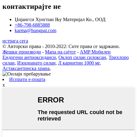
контактирајте не
Џијангси Хунгпаи Њу Материјал Ко., ООД
+86-798-6885888
karma@hungpai.com
истрага сега
© Авторски права - 2010-2022: Сите права се задржани.
Жешки производи
-
Мапа на сајтот
-
AMP Мобилен
Ендогени антиоксиданси
,
Оклоп силан силоксан
,
Трихлоро
силан
,
Изоцианато силан
,
Л карнитин 1000 мг
,
Астаксантинска храна
,
Испрати е-пошта
x