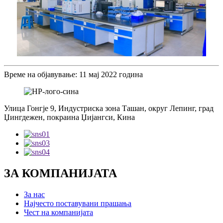
Време на објавување: 11 мај 2022 година
Улица Гонгје 9, Индустриска зона Ташан, округ Лепинг, град
Џингдежен, покраина Џијангси, Кина
ЗА КОМПАНИЈАТА
За нас
Најчесто поставувани прашања
Чест на компанијата