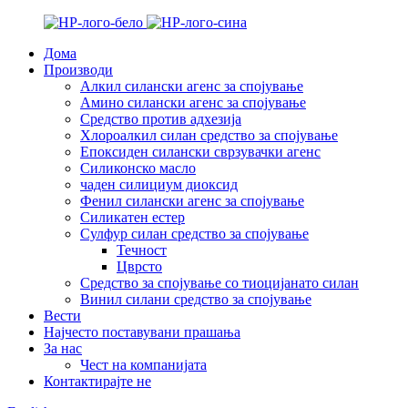
Дома
Производи
Алкил силански агенс за спојување
Амино силански агенс за спојување
Средство против адхезија
Хлороалкил силан средство за спојување
Епоксиден силански сврзувачки агенс
Силиконско масло
чаден силициум диоксид
Фенил силански агенс за спојување
Силикатен естер
Сулфур силан средство за спојување
Течност
Цврсто
Средство за спојување со тиоцијанато силан
Винил силани средство за спојување
Вести
Најчесто поставувани прашања
За нас
Чест на компанијата
Контактирајте не