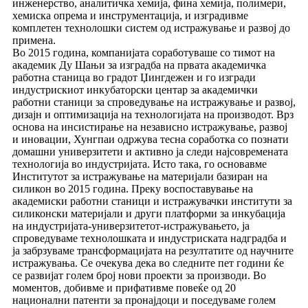
инженерство, аналитичка хемија, фина хемија, полимери,
хемиска опрема и инструментација, и изградивме
комплетен технолошки систем од истражување и развој до
примена.
Во 2015 година, компанијата соработуваше со тимот на
академик Ду Шањи за изградба на првата академичка
работна станица во градот Џингдежен и го изгради
индустрискиот инкубаторски центар за академички
работни станици за спроведување на истражување и развој,
дизајн и оптимизација на технологијата на производот. Врз
основа на инсистирање на независно истражување, развој
и иновации, Хунгпаи одржува тесна соработка со познати
домашни универзитети и активно ја следи најсовремената
технологија во индустријата. Исто така, го основавме
Институтот за истражување на материјали базиран на
силикон во 2015 година. Преку воспоставување на
академиски работни станици и истражувачки институти за
силиконски материјали и други платформи за инкубација
на индустријата-универзитетот-истражувањето, ја
спроведуваме технолошката и индустриската надградба и
ја забрзуваме трансформацијата на резултатите од научните
истражувања. Се очекува дека во следните пет години ќе
се развијат голем број нови проекти за производи. Во
моментов, добивме и прифативме повеќе од 20
национални патенти за пронајдоци и поседуваме голем