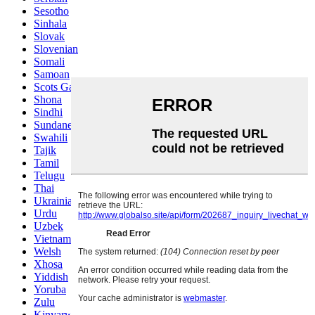
Sesotho
Sinhala
Slovak
Slovenian
Somali
Samoan
Scots Gaelic
Shona
Sindhi
Sundanese
Swahili
Tajik
Tamil
Telugu
Thai
Ukrainian
Urdu
Uzbek
Vietnamese
Welsh
Xhosa
Yiddish
Yoruba
Zulu
Kinyarwanda