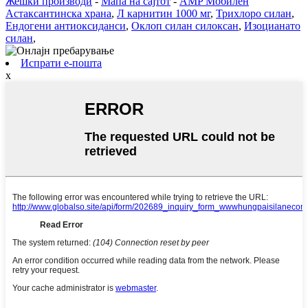
Жешки производи
-
Мапа на сајтот
-
AMP Мобилен
Астаксантинска храна
,
Л карнитин 1000 мг
,
Трихлоро силан
,
Ендогени антиоксиданси
,
Оклоп силан силоксан
,
Изоцианато
силан
,
Испрати е-пошта
x