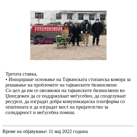
Третата ставка,
• Иницираше основање на Тајванската стопанска комора за
решавање на проблемите на тајванските бизнисмени
Со цел да им се овозможи на тајванските бизнисмени во
Џингдежен да се поддржуваат меѓусебно, да споделуваат
ресурси, да изградат добра комуникациска платформа со
општината и да изградат мост на пријателство за
солидарност и меѓусебна помош.
Време на објавување: 11 мај 2022 година