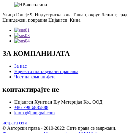
Улица Гонгје 9, Индустриска зона Ташан, округ Лепинг, град
Џингдежен, покраина Џијангси, Кина
ЗА КОМПАНИЈАТА
За нас
Најчесто поставувани прашања
Чест на компанијата
контактирајте не
Џијангси Хунгпаи Њу Материјал Ко., ООД
+86-798-6885888
karma@hungpai.com
истрага сега
© Авторски права - 2010-2022: Сите права се задржани.