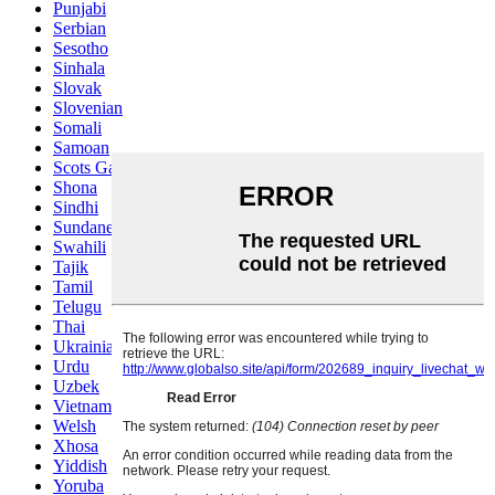
Punjabi
Serbian
Sesotho
Sinhala
Slovak
Slovenian
Somali
Samoan
Scots Gaelic
Shona
Sindhi
Sundanese
Swahili
Tajik
Tamil
Telugu
Thai
Ukrainian
Urdu
Uzbek
Vietnamese
Welsh
Xhosa
Yiddish
Yoruba