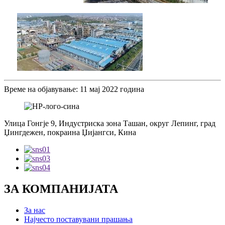
Време на објавување: 11 мај 2022 година
Улица Гонгје 9, Индустриска зона Ташан, округ Лепинг, град
Џингдежен, покраина Џијангси, Кина
ЗА КОМПАНИЈАТА
За нас
Најчесто поставувани прашања