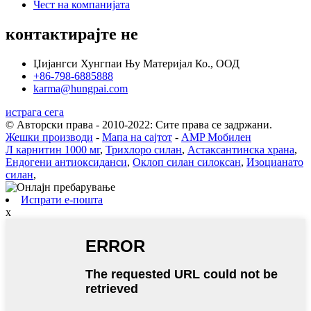
Чест на компанијата
контактирајте не
Џијангси Хунгпаи Њу Материјал Ко., ООД
+86-798-6885888
karma@hungpai.com
истрага сега
© Авторски права - 2010-2022: Сите права се задржани.
Жешки производи
-
Мапа на сајтот
-
AMP Мобилен
Л карнитин 1000 мг
,
Трихлоро силан
,
Астаксантинска храна
,
Ендогени антиоксиданси
,
Оклоп силан силоксан
,
Изоцианато
силан
,
Испрати е-пошта
x