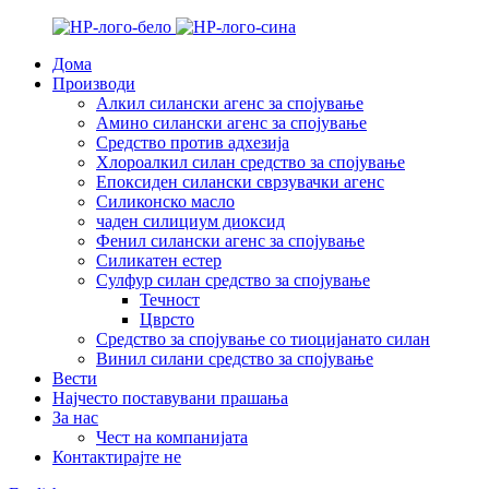
Дома
Производи
Алкил силански агенс за спојување
Амино силански агенс за спојување
Средство против адхезија
Хлороалкил силан средство за спојување
Епоксиден силански сврзувачки агенс
Силиконско масло
чаден силициум диоксид
Фенил силански агенс за спојување
Силикатен естер
Сулфур силан средство за спојување
Течност
Цврсто
Средство за спојување со тиоцијанато силан
Винил силани средство за спојување
Вести
Најчесто поставувани прашања
За нас
Чест на компанијата
Контактирајте не