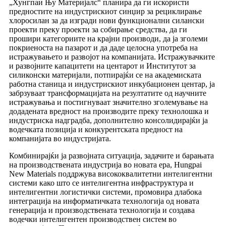
„Хунгпаи Њу Материјалс“ планира да ги искористи
предностите на индустрискиот синџир за рециклирање
хлоросилан за да изгради нови функционални силански
проекти преку проекти за собирање средства, да ги
прошири категориите на крајни производи, да ја зголеми
покриеноста на пазарот и да даде целосна употреба на
истражувањето и развојот на компанијата. Истражувачките
и развојните капацитети на центарот и Институтот за
силиконски материјали, потпирајќи се на академиската
работна станица и индустрискиот инкубационен центар, ја
забрзуваат трансформацијата на резултатите од научните
истражувања и постигнуваат значително зголемување на
додадената вредност на производите преку технолошка и
индустриска надградба, дополнително консолидирајќи ја
водечката позиција и конкурентската предност на
компанијата во индустријата.
Комбинирајќи ја развојната ситуација, задачите и барањата
на производствената индустрија во новата ера, Hungpai
New Materials поддржува висококвалитетни интелигентни
системи како што се интелигентна инфраструктура и
интелигентни логистички системи, промовира длабока
интеграција на информатичката технологија од новата
генерација и производствената технологија и создава
водечки интелигентен производствен систем во