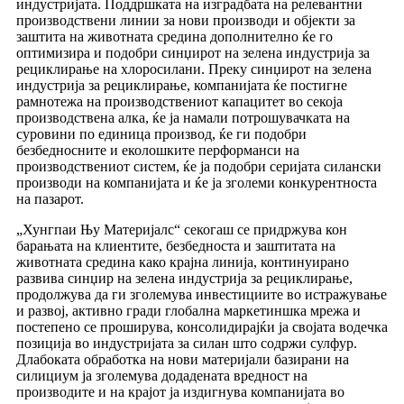
индустријата. Поддршката на изградбата на релевантни
производствени линии за нови производи и објекти за
заштита на животната средина дополнително ќе го
оптимизира и подобри синџирот на зелена индустрија за
рециклирање на хлоросилани. Преку синџирот на зелена
индустрија за рециклирање, компанијата ќе постигне
рамнотежа на производствениот капацитет во секоја
производствена алка, ќе ја намали потрошувачката на
суровини по единица производ, ќе ги подобри
безбедносните и еколошките перформанси на
производствениот систем, ќе ја подобри серијата силански
производи на компанијата и ќе ја зголеми конкурентноста
на пазарот.
„Хунгпаи Њу Материјалс“ секогаш се придржува кон
барањата на клиентите, безбедноста и заштитата на
животната средина како крајна линија, континуирано
развива синџир на зелена индустрија за рециклирање,
продолжува да ги зголемува инвестициите во истражување
и развој, активно гради глобална маркетиншка мрежа и
постепено се проширува, консолидирајќи ја својата водечка
позиција во индустријата за силан што содржи сулфур.
Длабоката обработка на нови материјали базирани на
силициум ја зголемува додадената вредност на
производите и на крајот ја издигнува компанијата во