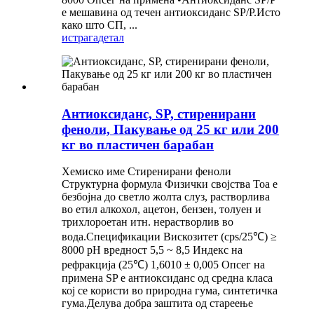
е мешавина од течен антиоксиданс SP/P.Исто
како што СП, ...
истрага
детал
Антиоксиданс, SP, стиренирани
феноли, Пакување од 25 кг или 200
кг во пластичен барабан
Хемиско име Стиренирани феноли
Структурна формула Физички својства Тоа е
безбојна до светло жолта слуз, растворлива
во етил алкохол, ацетон, бензен, толуен и
трихлороетан итн. нерастворлив во
вода.Спецификации Вискозитет (cps/25℃) ≥
8000 pH вредност 5,5 ~ 8,5 Индекс на
рефракција (25℃) 1,6010 ± 0,005 Опсег на
примена SP е антиоксиданс од средна класа
кој се користи во природна гума, синтетичка
гума.Делува добра заштита од стареење