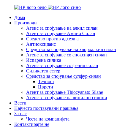
Дома
Производи
Агенс за спојување на алкил силан
Агент за спојување Амино Силан
Средство против адхезија
Антиоксиданс
Средство за спојување на хлороалкил силан
Агенс за спојување со епоксиден силан
Испарена силика
Агенс за спојување со фенил силан
Силикатен естер
Средство за спојување сулфур-силан
Течност
Цврсти
Агент за спојување Thiocyanato Silane
Агенс за спојување на винилни силини
Вести
Најчесто поставувани прашања
За нас
Честа на компанијата
Контактирајте не