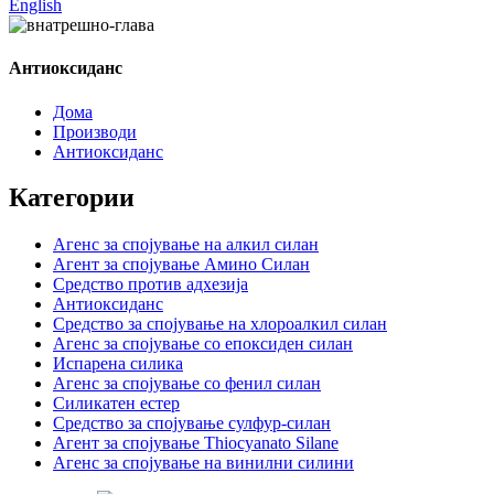
English
Антиоксиданс
Дома
Производи
Антиоксиданс
Категории
Агенс за спојување на алкил силан
Агент за спојување Амино Силан
Средство против адхезија
Антиоксиданс
Средство за спојување на хлороалкил силан
Агенс за спојување со епоксиден силан
Испарена силика
Агенс за спојување со фенил силан
Силикатен естер
Средство за спојување сулфур-силан
Агент за спојување Thiocyanato Silane
Агенс за спојување на винилни силини