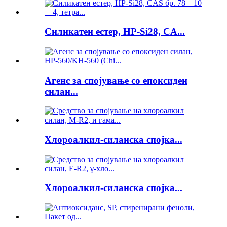
Силикатен естер, HP-Si28, CA...
Агенс за спојување со епоксиден
силан...
Хлороалкил-силанска спојка...
Хлороалкил-силанска спојка...