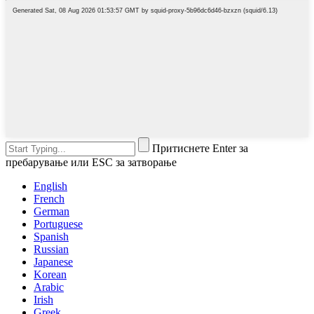
Притиснете Enter за
пребарување или ESC за затворање
English
French
German
Portuguese
Spanish
Russian
Japanese
Korean
Arabic
Irish
Greek