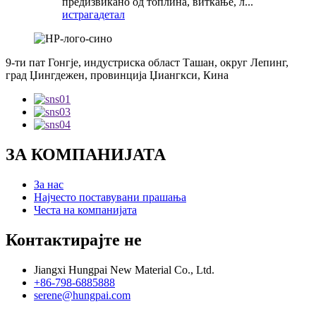
предизвикано од топлина, виткање, л...
истрага
детал
9-ти пат Гонгје, индустриска област Ташан, округ Лепинг,
град Џингдежен, провинција Џиангкси, Кина
ЗА КОМПАНИЈАТА
За нас
Најчесто поставувани прашања
Честа на компанијата
Контактирајте не
Jiangxi Hungpai New Material Co., Ltd.
+86-798-6885888
serene@hungpai.com