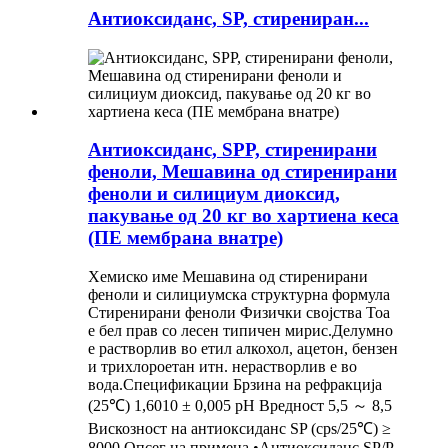
Антиоксиданс, SP, стирениран...
Антиоксиданс, SPP, стиренирани
феноли, Мешавина од стиренирани
феноли и силициум диоксид,
пакување од 20 кг во хартиена кеса
(ПЕ мембрана внатре)
Хемиско име Мешавина од стиренирани
феноли и силициумска структурна формула
Стиренирани феноли Физички својства Тоа
е бел прав со лесен типичен мирис.Делумно
е растворлив во етил алкохол, ацетон, бензен
и трихлороетан итн. нерастворлив е во
вода.Спецификации Брзина на рефракција
(25℃) 1,6010 ± 0,005 pH Вредност 5,5 ～ 8,5
Вискозност на антиоксиданс SP (cps/25℃) ≥
8000 Опсег на примена •Антиоксиданс SP/P